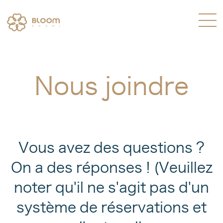
Skip
Skip
to
to
content
navigation
Le sushi botanique :
Nous joindre
la passion réinventée
Retrouvez-nous en
commande
pour emporter et sur Uber Eats
Vous avez des questions ?
pour continuer à profiter de nos
On a des réponses ! (Veuillez
sushis végétales où vous le désirez
noter qu'il ne s'agit pas d'un
!
système de réservations et